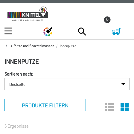
Zum
Zum
Inhalt
Navigationsmenü
0
springen
springen
Putze und Spachtelmassen
Innenputze
INNENPUTZE
Sortieren nach:
PRODUKTE FILTERN
5 Ergebnisse