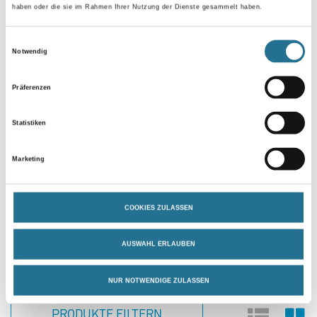
haben oder die sie im Rahmen Ihrer Nutzung der Dienste gesammelt haben.
Einwilligungsauswahl
Notwendig
Knauf PF1 Rotband Pro
Haftputz
Präferenzen
Statistiken
Bitte einloggen, um Preise zu
sehen
Marketing
COOKIES ZULASSEN
Sortieren nach:
AUSWAHL ERLAUBEN
NUR NOTWENDIGE ZULASSEN
PRODUKTE FILTERN