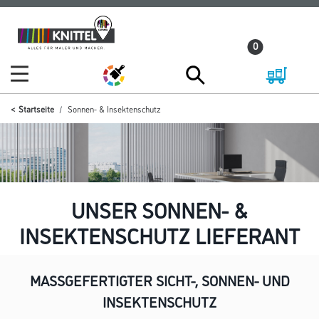
Zum
Zum
Inhalt
Navigationsmenü
0
springen
springen
Startseite
Sonnen- & Insektenschutz
UNSER SONNEN- &
INSEKTENSCHUTZ LIEFERANT
MASSGEFERTIGTER SICHT-, SONNEN- UND I
NSEKTENSCHUTZ