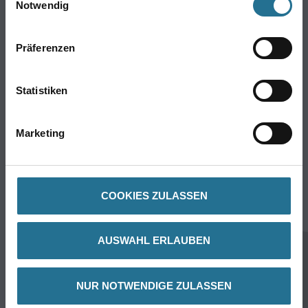
Trockenbau
Notwendig
Putze- und Spachtelmassen
Bodenbeläge
Präferenzen
Wand- & Deckenbeläge
Werkzeug & Maschinen
Statistiken
Verbrauchsmaterialien
Marketing
Gustav Knittel Farben
Unternehmen
Aktuelles
COOKIES ZULASSEN
Standorte
Services
AUSWAHL ERLAUBEN
Sortiment
Karriere
FAQ
NUR NOTWENDIGE ZULASSEN