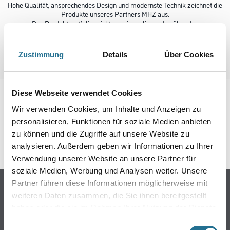
Hohe Qualität, ansprechendes Design und modernste Technik zeichnet die
Produkte unseres Partners MHZ aus.
Das Produktportfolio reicht vom innenliegenden über den
außenliegenden Sicht- und Sonnenschutz bis hin zu Insektenschutz für
Fenster, Türen und Lichtschächte.
Finden Sie die ideale, maßgefertigte Lösung für Ihr Zuhause oder
Zustimmung
Details
Über Cookies
Gewerbe.
Ihr Knittel Team berät Sie gerne.
Diese Webseite verwendet Cookies
Wir verwenden Cookies, um Inhalte und Anzeigen zu
personalisieren, Funktionen für soziale Medien anbieten
https://www.mhz.de
zu können und die Zugriffe auf unsere Website zu
analysieren. Außerdem geben wir Informationen zu Ihrer
Verwendung unserer Website an unsere Partner für
soziale Medien, Werbung und Analysen weiter. Unsere
Partner führen diese Informationen möglicherweise mit
Online-Shop
weiteren Daten zusammen, die Sie ihnen bereitgestellt
Farbe
haben oder die sie im Rahmen Ihrer Nutzung der Dienste
WDV-Systeme
gesammelt haben.
Einwilligungsauswahl