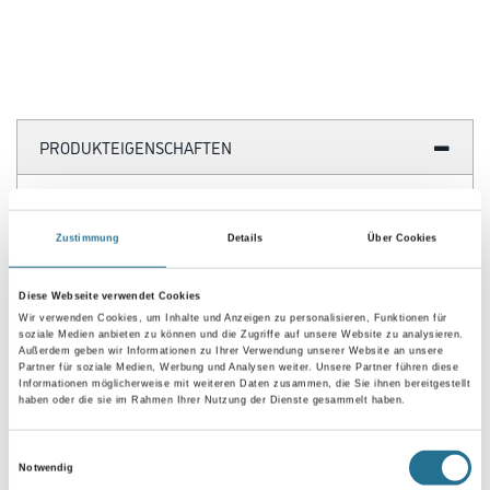
PRODUKTEIGENSCHAFTEN
Produkteigenschaft
- Mineralische Basis Kalk/ Lehm
Zustimmung
Details
Über Cookies
- Sorgt für gutes Raumklima
- Beugt auf natürliche Weise der Schimmelbildung vor
- Hoch wasserdampfdiffusionsfähig
Diese Webseite verwendet Cookies
- Wasserdurchlässigkeit: W2 mittel >0,1 ≤0,5 kg/m²h0,5 (EN 1062-
Wir verwenden Cookies, um Inhalte und Anzeigen zu personalisieren, Funktionen für
3)
soziale Medien anbieten zu können und die Zugriffe auf unsere Website zu analysieren.
- Wasserdampfdurchlässigkeit V1 hoch, sd <0,14m (EN ISO 7783-2)
Außerdem geben wir Informationen zu Ihrer Verwendung unserer Website an unsere
(Schichtdicke 0,7mm)
Partner für soziale Medien, Werbung und Analysen weiter. Unsere Partner führen diese
- Mit Jaeger Mineralfarbkonzentrat 964 einfärbbar (bis zu 5 %)
Informationen möglicherweise mit weiteren Daten zusammen, die Sie ihnen bereitgestellt
haben oder die sie im Rahmen Ihrer Nutzung der Dienste gesammelt haben.
Verarbeitungstemp./Luftfeuchte
Während der gesamten Verarbeitungs- und Trocknungszeit darf
Einwilligungsauswahl
Notwendig
die Werkstoff-, Untergrund- und Lufttemperatur 8°C nicht unter-