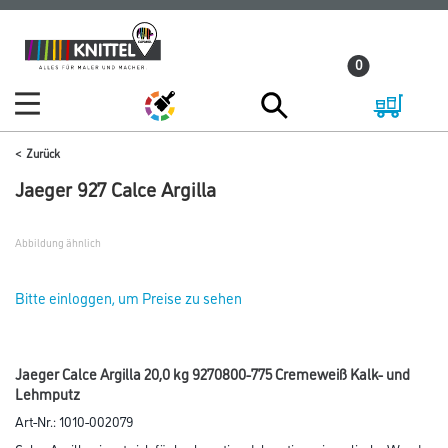
Zum
Zum
Inhalt
Navigationsmenü
0
springen
springen
Zurück
Jaeger 927 Calce Argilla
Abbildung ähnlich
Bitte einloggen, um Preise zu sehen
Jaeger Calce Argilla 20,0 kg 9270800-775 Cremeweiß Kalk- und
Lehmputz
Art-Nr.:
1010-002079