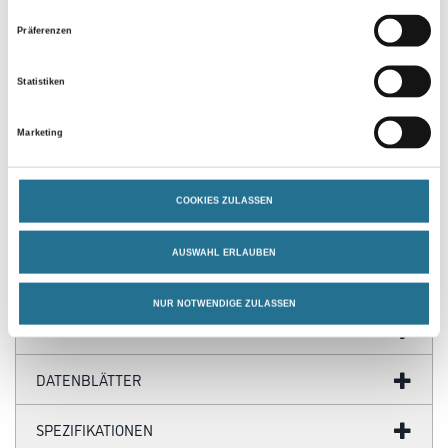
und
30°C nicht überschreiten. Die Luftfeuchtigkeit sollte während der
Präferenzen
gesamten Zeit zwischen 30 % r.F. und 75 % r.F. liegen.
Verbrauch
Statistiken
500 g
Marketing
Gefahr
COOKIES ZULASSEN
AUSWAHL ERLAUBEN
ZUSATZINFOS
NUR NOTWENDIGE ZULASSEN
GEFAHRENHINWEISE
DATENBLÄTTER
SPEZIFIKATIONEN