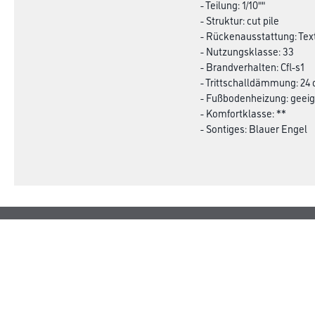
- Teilung: 1/10""
- Struktur: cut pile
- Rückenausstattung: Tex
- Nutzungsklasse: 33
- Brandverhalten: Cfl-s1
- Trittschalldämmung: 24
- Fußbodenheizung: geei
- Komfortklasse: **
- Sontiges: Blauer Engel
Online-Shop
Farbe
Verbrauchsmate
WDV-Systeme
Trockenbau
Putze- und Spachtelmassen