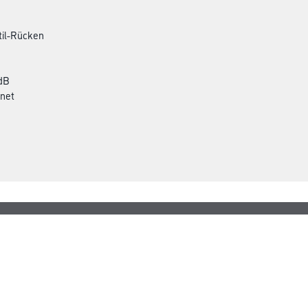
til-Rücken
 dB
gnet
Gustav Knittel Farben
rialien
Unternehmen
Aktuelles
Standorte
Services