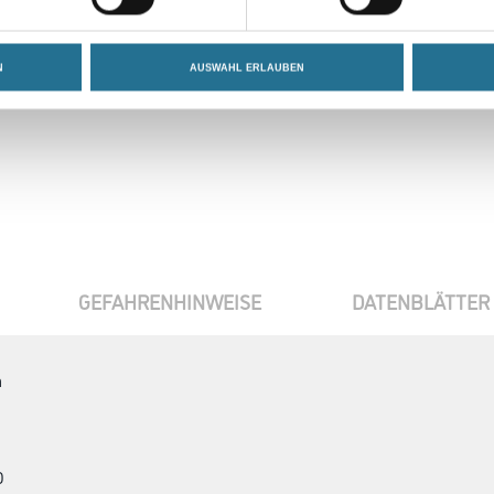
Umrechnungsfaktoren
N
AUSWAHL ERLAUBEN
GEFAHRENHINWEISE
DATENBLÄTTER
n
D