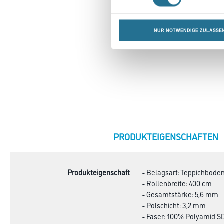
NUR NOTWENDIGE ZULASSE
CURRENT
PRODUKTEIGENSCHAFTEN
TAB:
Produkteigenschaft
- Belagsart: Teppichbode
- Rollenbreite: 400 cm
- Gesamtstärke: 5,6 mm
- Polschicht: 3,2 mm
- Faser: 100% Polyamid S