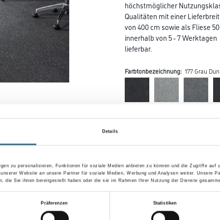
höchstmöglicher Nutzungsklas
Qualitäten mit einer Lieferbrei
von 400 cm sowie als Fliese 50
innerhalb von 5 - 7 Werktagen
lieferbar.
Farbtonbezeichnung:
177 Grau Dun
Farbtonbezeichnung
Details
Länge in centimeter
gen zu personalisieren, Funktionen für soziale Medien anbieten zu können und die Zugriffe auf
 unserer Website an unsere Partner für soziale Medien, Werbung und Analysen weiter. Unsere Pa
 die Sie ihnen bereitgestellt haben oder die sie im Rahmen Ihrer Nutzung der Dienste gesamme
Gebinde
Präferenzen
Statistiken