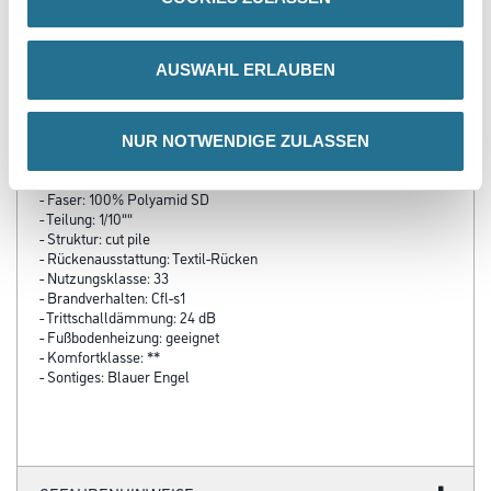
PRODUKTEIGENSCHAFTEN
AUSWAHL ERLAUBEN
Produkteigenschaft
- Belagsart: Teppichboden
- Rollenbreite: 400 cm
NUR NOTWENDIGE ZULASSEN
- Gesamtstärke: 5,6 mm
- Polschicht: 3,2 mm
- Faser: 100% Polyamid SD
- Teilung: 1/10""
- Struktur: cut pile
- Rückenausstattung: Textil-Rücken
- Nutzungsklasse: 33
- Brandverhalten: Cfl-s1
- Trittschalldämmung: 24 dB
- Fußbodenheizung: geeignet
- Komfortklasse: **
- Sontiges: Blauer Engel