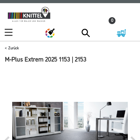
Zum
Zum
Inhalt
Navigationsmenü
0
springen
springen
Zurück
M-Plus Extrem 2025 1153 | 2153