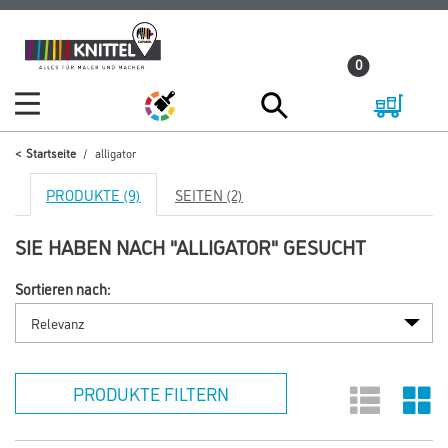
Zum
Zum
Inhalt
Navigationsmenü
0
springen
springen
Startseite
alligator
PRODUKTE (9)
SEITEN (2)
SIE HABEN NACH "ALLIGATOR" GESUCHT
Sortieren nach:
PRODUKTE FILTERN