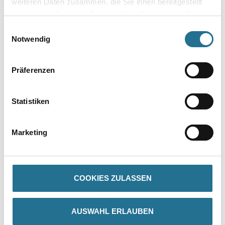
weiteren Daten zusammen, die Sie ihnen bereitgestellt
haben oder die sie im Rahmen Ihrer Nutzung der Dienste
gesammelt haben.
Einwilligungsauswahl
Notwendig
ALLIGATOR VWS-Mörtel
ALLIGATOR VWS-Mörtel
Rapid
Präferenzen
Bitte einloggen, um Preise zu
Bitte einloggen, um Preise zu
Statistiken
sehen
sehen
Marketing
COOKIES ZULASSEN
AUSWAHL ERLAUBEN