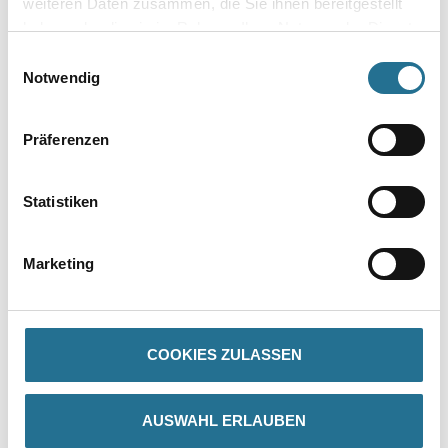
weiteren Daten zusammen, die Sie ihnen bereitgestellt
haben oder die sie im Rahmen Ihrer Nutzung der Dienste
gesammelt haben.
Einwilligungsauswahl
Notwendig
ALLIGATOR VWS-Mörtel
ALLIGATOR VWS-Mörtel
Rapid
Präferenzen
Bitte einloggen, um Preise zu
Bitte einloggen, um Preise zu
Statistiken
sehen
sehen
Marketing
COOKIES ZULASSEN
AUSWAHL ERLAUBEN