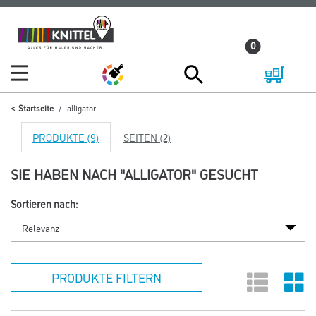
Zum
Zum
Inhalt
Navigationsmenü
0
springen
springen
Startseite
alligator
PRODUKTE (9)
SEITEN (2)
SIE HABEN NACH "ALLIGATOR" GESUCHT
Sortieren nach:
PRODUKTE FILTERN