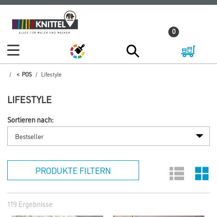
Zum
Zum
Inhalt
Navigationsmenü
0
springen
springen
POS
Lifestyle
LIFESTYLE
Sortieren nach:
PRODUKTE FILTERN
119 Ergebnisse