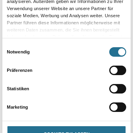
analysieren. Außerdem geben wir Informationen zu Ihrer
Verwendung unserer Website an unsere Partner für
Bitte einloggen, um Preise zu
Bitte einloggen, um Preise zu
soziale Medien, Werbung und Analysen weiter. Unsere
Partner führen diese Informationen möglicherweise mit
sehen
sehen
weiteren Daten zusammen, die Sie ihnen bereitgestellt
haben oder die sie im Rahmen Ihrer Nutzung der Dienste
gesammelt haben.
Einwilligungsauswahl
Notwendig
Präferenzen
Statistiken
M-Plus POS Carribbean
M-Plus POS Carribbean
Marketing
Queen 2026 Tapete 400522
Queen 2026 Tapete 400528
Bitte einloggen, um Preise zu
Bitte einloggen, um Preise zu