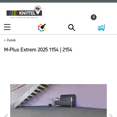
Zum
Zum
Inhalt
Navigationsmenü
0
springen
springen
Zurück
M-Plus Extrem 2025 1154 | 2154