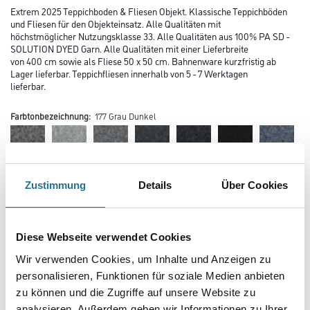
Extrem 2025 Teppichboden & Fliesen Objekt. Klassische Teppichböden
und Fliesen für den Objekteinsatz. Alle Qualitäten mit
höchstmöglicher Nutzungsklasse 33. Alle Qualitäten aus 100% PA SD -
SOLUTION DYED Garn. Alle Qualitäten mit einer Lieferbreite
von 400 cm sowie als Fliese 50 x 50 cm. Bahnenware kurzfristig ab
Lager lieferbar. Teppichfliesen innerhalb von 5 - 7 Werktagen
lieferbar.
Farbtonbezeichnung:
177 Grau Dunkel
Farbtonbezeichnung
Zustimmung
Details
Über Cookies
Verarbeitung Bodenbelag
Diese Webseite verwendet Cookies
Wir verwenden Cookies, um Inhalte und Anzeigen zu
personalisieren, Funktionen für soziale Medien anbieten
Länge in centimeter
zu können und die Zugriffe auf unsere Website zu
analysieren. Außerdem geben wir Informationen zu Ihrer