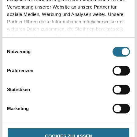
Verwendung unserer Website an unsere Partner für
soziale Medien, Werbung und Analysen weiter. Unsere
Breite in centimeter
Partner führen diese Informationen möglicherweise mit
weiteren Daten zusammen, die Sie ihnen bereitgestellt
haben oder die sie im Rahmen Ihrer Nutzung der Dienste
Gebinde
gesammelt haben.
Einwilligungsauswahl
Notwendig
Präferenzen
Umrechnungsfaktoren
Statistiken
Marketing
COOKIES ZULASSEN