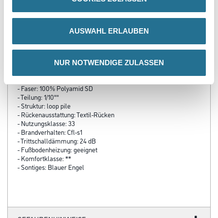
PRODUKTEIGENSCHAFTEN
AUSWAHL ERLAUBEN
Produkteigenschaft
- Belagsart: Teppichboden
- Rollenbreite: 400 cm
NUR NOTWENDIGE ZULASSEN
- Gesamtstärke: 4,6 mm
- Polschicht: 2,6 mm
- Faser: 100% Polyamid SD
- Teilung: 1/10""
- Struktur: loop pile
- Rückenausstattung: Textil-Rücken
- Nutzungsklasse: 33
- Brandverhalten: Cfl-s1
- Trittschalldämmung: 24 dB
- Fußbodenheizung: geeignet
- Komfortklasse: **
- Sontiges: Blauer Engel