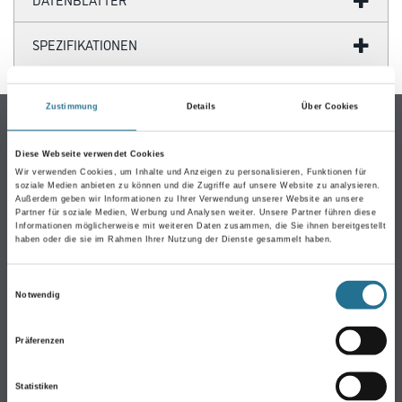
SPEZIFIKATIONEN
Zustimmung
Details
Über Cookies
Online-Shop
Farbe
Diese Webseite verwendet Cookies
Wir verwenden Cookies, um Inhalte und Anzeigen zu personalisieren, Funktionen für
WDV-Systeme
soziale Medien anbieten zu können und die Zugriffe auf unsere Website zu analysieren.
Außerdem geben wir Informationen zu Ihrer Verwendung unserer Website an unsere
Trockenbau
Partner für soziale Medien, Werbung und Analysen weiter. Unsere Partner führen diese
Informationen möglicherweise mit weiteren Daten zusammen, die Sie ihnen bereitgestellt
Putze- und Spachtelmassen
haben oder die sie im Rahmen Ihrer Nutzung der Dienste gesammelt haben.
Bodenbeläge
Wand- & Deckenbeläge
Einwilligungsauswahl
Notwendig
Werkzeug & Maschinen
Verbrauchsmaterialien
Präferenzen
Gustav Knittel Farben
Statistiken