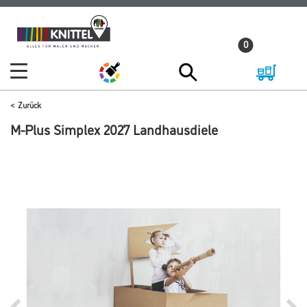
Zum
Zum
Inhalt
Navigationsmenü
0
springen
springen
Zurück
M-Plus Simplex 2027 Landhausdiele