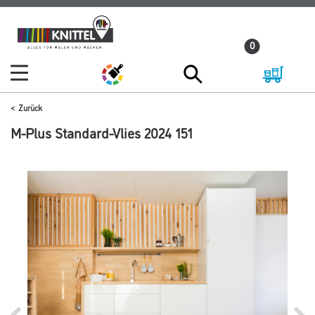
Zum
Zum
Inhalt
Navigationsmenü
0
springen
springen
Zurück
M-Plus Standard-Vlies 2024 151