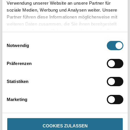
- Gesamtdicke: 2,80 mm
Verwendung unserer Website an unsere Partner für
- Nutzschichtdicke: 0,35 mm
soziale Medien, Werbung und Analysen weiter. Unsere
- Bahnenbreite: 200 + 300 + 400 cm
Partner führen diese Informationen möglicherweise mit
- Rollenlänge: ca. 25 m
- Oberflächenvergütung: PUR
weiteren Daten zusammen, die Sie ihnen bereitgestellt
- Nutzungsklasse: 23/32
haben oder die sie im Rahmen Ihrer Nutzung der Dienste
- Brandverhalten: Cfl-s1
gesammelt haben.
- Rutschhemmung: DS/R10
Einwilligungsauswahl
- Trittschallverbesserung: 19 db
Notwendig
Präferenzen
ZUSATZINFOS
Statistiken
GEFAHRENHINWEISE
Marketing
DATENBLÄTTER
SPEZIFIKATIONEN
COOKIES ZULASSEN