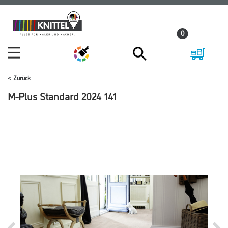
Zum
Zum
Inhalt
Navigationsmenü
0
springen
springen
Zurück
M-Plus Standard 2024 141