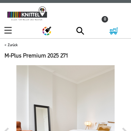
Zum
Zum
Inhalt
Navigationsmenü
0
springen
springen
Zurück
M-Plus Premium 2025 271