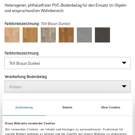
Heterogener, phthalatfreier PVC-Bodenbelag für den Einsatz im Objekt-
und anspruchsvollen Wohnbereich.
Farbtonbezeichnung:
749 Braun Dunkel
Farbtonbezeichnung
Verarbeitung Bodenbelag
Länge in centimeter
Zustimmung
Details
Über Cookies
Breite in centimeter
Diese Webseite verwendet Cookies
Wir verwenden Cookies, um Inhalte und Anzeigen zu personalisieren, Funktionen für
soziale Medien anbieten zu können und die Zugriffe auf unsere Website zu analysieren.