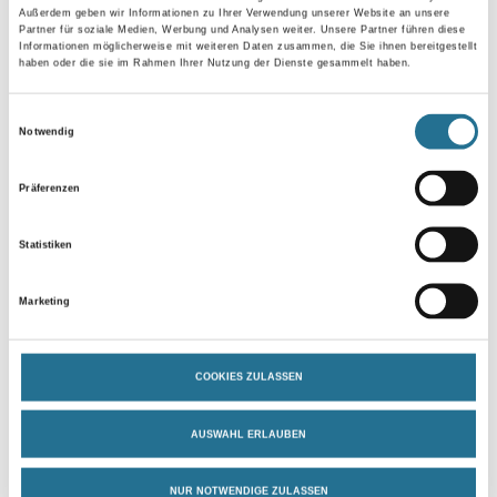
Außerdem geben wir Informationen zu Ihrer Verwendung unserer Website an unsere
Partner für soziale Medien, Werbung und Analysen weiter. Unsere Partner führen diese
Gebinde
Informationen möglicherweise mit weiteren Daten zusammen, die Sie ihnen bereitgestellt
haben oder die sie im Rahmen Ihrer Nutzung der Dienste gesammelt haben.
Einwilligungsauswahl
Notwendig
Umrechnungsfaktoren
Präferenzen
Statistiken
Marketing
COOKIES ZULASSEN
PRODUKTEIGENSCHAFTEN
AUSWAHL ERLAUBEN
Produkteigenschaft
NUR NOTWENDIGE ZULASSEN