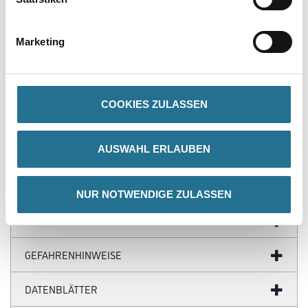
- Abmessung: 1500 x 220 mm
- Gesamtstärke: 5,50 mm
- Inhalt je Pak.: 1,98 m²
Marketing
- Inhalt je Pal.: 95,04 m²
- Fase: V4
- Nutzschicht: 0,55 mm
- Oberflächenvergütung: PUR
- Nutzungsklasse: 23 / 34
COOKIES ZULASSEN
- Brandverhalten: Bfl-s1
- Rutschhemmung: R 10
- Trittschalldämmung: 20 dB
- Fußbodenheizung: geeignet, max. 27 °C
AUSWAHL ERLAUBEN
NUR NOTWENDIGE ZULASSEN
ZUSATZINFOS
GEFAHRENHINWEISE
DATENBLÄTTER