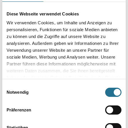
Diese Webseite verwendet Cookies
Wir verwenden Cookies, um Inhalte und Anzeigen zu
personalisieren, Funktionen für soziale Medien anbieten
zu können und die Zugriffe auf unsere Website zu
Döllken Cubu 60 1013 weiß
MPlus MultiVorstrich 10,0
analysieren. Außerdem geben wir Informationen zu Ihrer
2,50mt Kernsockelleiste
kg EC1 Plus & Blauer
flex life (5012)
Engel NEU
Verwendung unserer Website an unsere Partner für
2003-002204
8001-003349
soziale Medien, Werbung und Analysen weiter. Unsere
Bitte einloggen, um Preise zu
Bitte einloggen, um Preise zu
Partner führen diese Informationen möglicherweise mit
weiteren Daten zusammen, die Sie ihnen bereitgestellt
sehen
sehen
haben oder die sie im Rahmen Ihrer Nutzung der Dienste
gesammelt haben.
Einwilligungsauswahl
Notwendig
PRODUKTEIGENSCHAFTEN
Präferenzen
Produkteigenschaft
- Belagsart: Designbelag
Statistiken