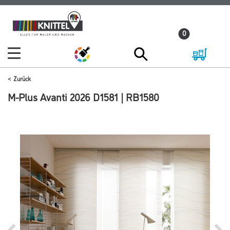
Zum
Zum
Inhalt
Navigationsmenü
0
springen
springen
Zurück
M-Plus Avanti 2026 D1581 | RB1580