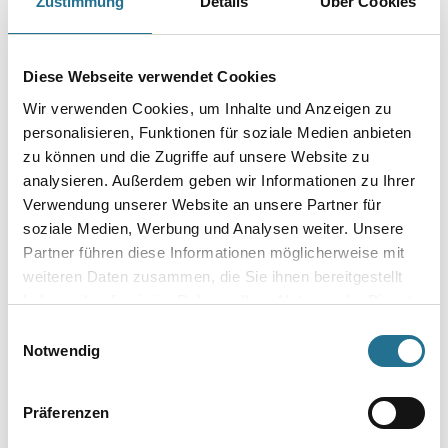
Zustimmung
Details
Über Cookies
Diese Webseite verwendet Cookies
Wir verwenden Cookies, um Inhalte und Anzeigen zu
personalisieren, Funktionen für soziale Medien anbieten
zu können und die Zugriffe auf unsere Website zu
analysieren. Außerdem geben wir Informationen zu Ihrer
Döllken Cubu 60 1013 weiß
MPlus MultiVorstrich 10,0
Verwendung unserer Website an unsere Partner für
2,50mt Kernsockelleiste
kg EC1 Plus & Blauer
soziale Medien, Werbung und Analysen weiter. Unsere
flex life (5012)
Engel NEU
2003-002204
8001-003349
Partner führen diese Informationen möglicherweise mit
weiteren Daten zusammen, die Sie ihnen bereitgestellt
Bitte einloggen, um Preise zu
Bitte einloggen, um Preise zu
haben oder die sie im Rahmen Ihrer Nutzung der Dienste
sehen
sehen
gesammelt haben.
Einwilligungsauswahl
Notwendig
Präferenzen
PRODUKTEIGENSCHAFTEN