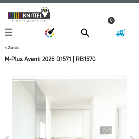
Zum
Zum
Inhalt
Navigationsmenü
0
springen
springen
Zurück
M-Plus Avanti 2026 D1571 | RB1570