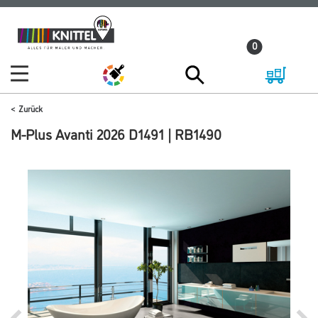
Zum
Zum
Inhalt
Navigationsmenü
0
springen
springen
Zurück
M-Plus Avanti 2026 D1491 | RB1490