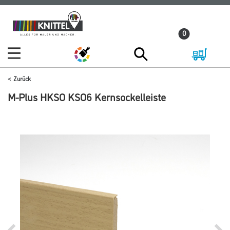
Zum
Zum
Inhalt
Navigationsmenü
0
springen
springen
Zurück
M-Plus HKSO KSO6 Kernsockelleiste