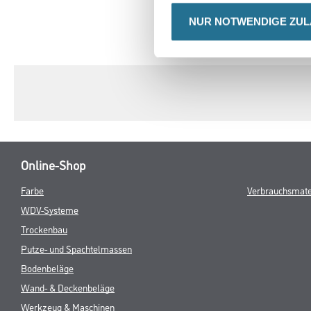
NUR NOTWENDIGE ZU
CURRENT
PRODUKTEIGENSCHAFTEN
TAB:
Online-Shop
Farbe
Verbrauchsmate
WDV-Systeme
Trockenbau
Putze- und Spachtelmassen
Bodenbeläge
Wand- & Deckenbeläge
Werkzeug & Maschinen