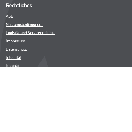
Rechtliches
AGB
Nutzungsbedingungen
Logistik- und Servicepreisliste
Impressum
Datenschutz
Integrität
Kontakt
Folgen Sie uns
© Copyright CMS Dienstleistungs-Gesellschaft
* NUR FÜR GEWERBLICHE KUNDEN. ALLE ANGEGEBENEN PREISE
SIND ZZGL. GESETZLICHER MWST.
**Punktestand wird innerhalb mehrerer Wochen aktualisiert.