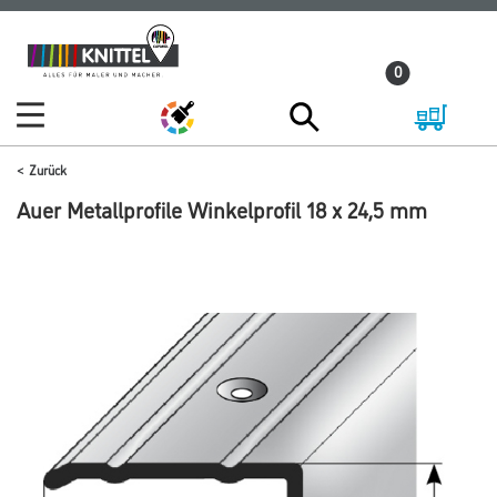
Zum
Zum
Inhalt
Navigationsmenü
0
springen
springen
Zurück
Auer Metallprofile Winkelprofil 18 x 24,5 mm