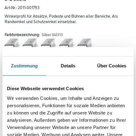
Art-Nr.:
2011-001793
Winkelprofil für Absätze, Podeste und Bühnen aller Bereiche. Als
Randwinkel und Schutzwinkel einsetzbar.
Farbtonbezeichnung:
Silber 041313
Farbtonbezeichnung
Zustimmung
Details
Über Cookies
Länge in centimeter
Diese Webseite verwendet Cookies
Wir verwenden Cookies, um Inhalte und Anzeigen zu
personalisieren, Funktionen für soziale Medien anbieten
Breite in centimeter
zu können und die Zugriffe auf unsere Website zu
analysieren. Außerdem geben wir Informationen zu Ihrer
Verwendung unserer Website an unsere Partner für
soziale Medien, Werbung und Analysen weiter. Unsere
Gebinde