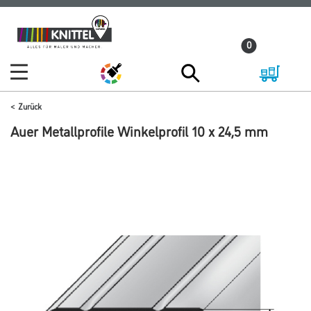
Zum
Zum
Inhalt
Navigationsmenü
0
springen
springen
Zurück
Auer Metallprofile Winkelprofil 10 x 24,5 mm