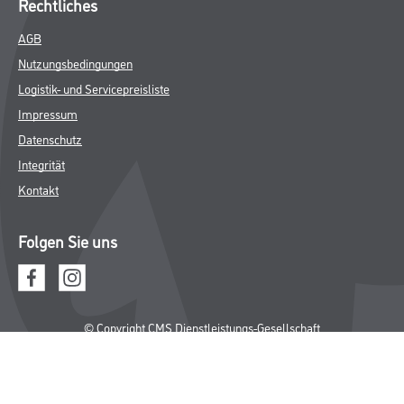
Rechtliches
AGB
Nutzungsbedingungen
Logistik- und Servicepreisliste
Impressum
Datenschutz
Integrität
Kontakt
Folgen Sie uns
© Copyright CMS Dienstleistungs-Gesellschaft
* NUR FÜR GEWERBLICHE KUNDEN. ALLE ANGEGEBENEN PREISE
SIND ZZGL. GESETZLICHER MWST.
**Punktestand wird innerhalb mehrerer Wochen aktualisiert.