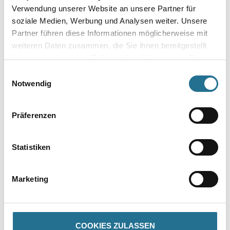
Breite in centimeter
Verwendung unserer Website an unsere Partner für
soziale Medien, Werbung und Analysen weiter. Unsere
Partner führen diese Informationen möglicherweise mit
Gebinde
weiteren Daten zusammen, die Sie ihnen bereitgestellt
haben oder die sie im Rahmen Ihrer Nutzung der Dienste
gesammelt haben.
Einwilligungsauswahl
Notwendig
Umrechnungsfaktoren
Präferenzen
Statistiken
Marketing
PRODUKTEIGENSCHAFTEN
COOKIES ZULASSEN