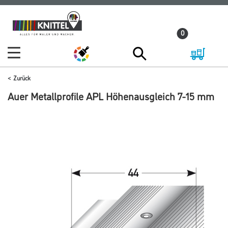
Zum
Zum
Inhalt
Navigationsmenü
0
springen
springen
Zurück
Auer Metallprofile APL Höhenausgleich 7-15 mm