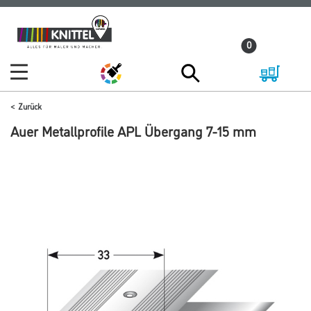
Zum
Zum
Inhalt
Navigationsmenü
0
springen
springen
Zurück
Auer Metallprofile APL Übergang 7-15 mm