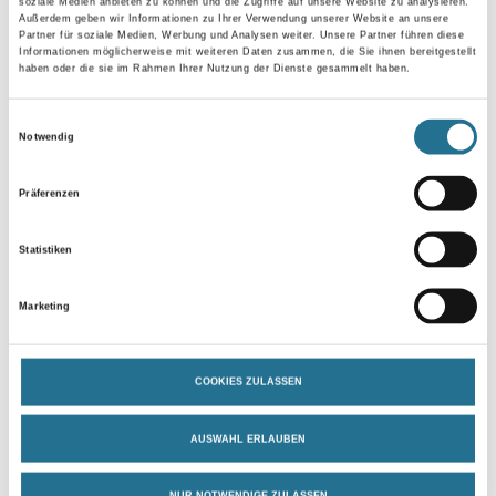
soziale Medien anbieten zu können und die Zugriffe auf unsere Website zu analysieren.
Außerdem geben wir Informationen zu Ihrer Verwendung unserer Website an unsere
Partner für soziale Medien, Werbung und Analysen weiter. Unsere Partner führen diese
Informationen möglicherweise mit weiteren Daten zusammen, die Sie ihnen bereitgestellt
haben oder die sie im Rahmen Ihrer Nutzung der Dienste gesammelt haben.
Gebinde
Einwilligungsauswahl
Notwendig
Präferenzen
Umrechnungsfaktoren
Statistiken
Marketing
COOKIES ZULASSEN
AUSWAHL ERLAUBEN
PRODUKTEIGENSCHAFTEN
NUR NOTWENDIGE ZULASSEN