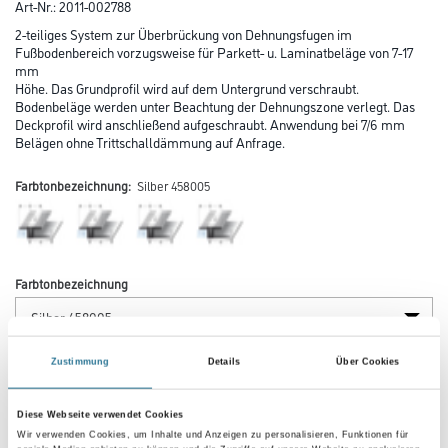
Art-Nr.:
2011-002788
2-teiliges System zur Überbrückung von Dehnungsfugen im
Fußbodenbereich vorzugsweise für Parkett- u. Laminatbeläge von 7-17
mm
Höhe. Das Grundprofil wird auf dem Untergrund verschraubt.
Bodenbeläge werden unter Beachtung der Dehnungszone verlegt. Das
Deckprofil wird anschließend aufgeschraubt. Anwendung bei 7/6 mm
Belägen ohne Trittschalldämmung auf Anfrage.
Farbtonbezeichnung:
Silber 458005
Farbtonbezeichnung
Länge in centimeter
Zustimmung
Details
Über Cookies
Diese Webseite verwendet Cookies
Wir verwenden Cookies, um Inhalte und Anzeigen zu personalisieren, Funktionen für
Breite in centimeter