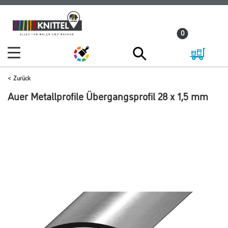
Zum
Zum
Inhalt
Navigationsmenü
0
springen
springen
Zurück
Auer Metallprofile Übergangsprofil 28 x 1,5 mm