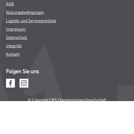
AGB
Nutzungsbedingungen
Logistik- und Servicepreisliste
Impressum
Datenschutz
Integrität
Kontakt
Folgen Sie uns
© Copyright CMS Dienstleistungs-Gesellschaft
* NUR FÜR GEWERBLICHE KUNDEN. ALLE ANGEGEBENEN PREISE
SIND ZZGL. GESETZLICHER MWST.
**Punktestand wird innerhalb mehrerer Wochen aktualisiert.