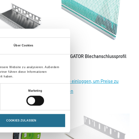
Über Cookies
ATOR Sockelabschluss
ALLIGATOR Blechanschlussprofil
Varianten verfügbar
 unsere Website zu analysieren. Außerdem
rtner führen diese Informationen
lt haben.
einloggen, um Preise zu
Bitte einloggen, um Preise zu
sehen
Marketing
COOKIES ZULASSEN