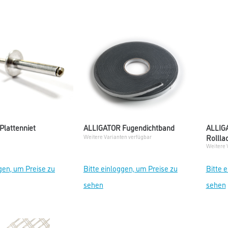
lattenniet
ALLIGATOR Fugendichtband
ALLIG
Rollla
Weitere Varianten verfügbar
Weitere 
gen, um Preise zu
Bitte einloggen, um Preise zu
Bitte 
sehen
sehen