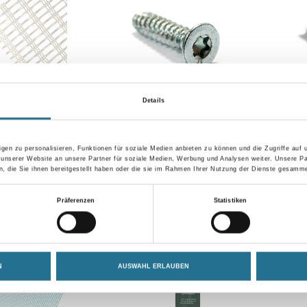
Details
Panzereckwinkel
ALLIGATOR Plattenschraube
ALLIG
Weitere 
gen zu personalisieren, Funktionen für soziale Medien anbieten zu können und die Zugriffe auf
 unserer Website an unsere Partner für soziale Medien, Werbung und Analysen weiter. Unsere Pa
 die Sie ihnen bereitgestellt haben oder die sie im Rahmen Ihrer Nutzung der Dienste gesamme
gen, um Preise zu
Bitte einloggen, um Preise zu
Bitte 
sehen
sehen
Präferenzen
Statistiken
N
AUSWAHL ERLAUBEN