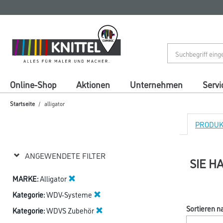
Zum
Zum
Inhalt
Navigationsmenü
springen
springen
Online-Shop
Aktionen
Unternehmen
Servi
Startseite
alligator
PRODUKT
ANGEWENDETE FILTER
SIE H
MARKE:
Alligator
Kategorie:
WDV-Systeme
Sortieren n
Kategorie:
WDVS Zubehör