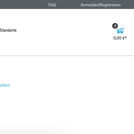
FAQ
Anmelden/Registrieren
0
Standorte
0,00 €
 sehen