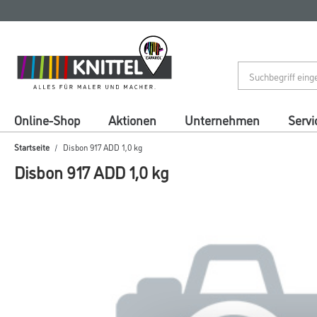
Zum
Zum
Inhalt
Navigationsmenü
springen
springen
Online-Shop
Aktionen
Unternehmen
Servi
Startseite
Disbon 917 ADD 1,0 kg
Disbon 917 ADD 1,0 kg