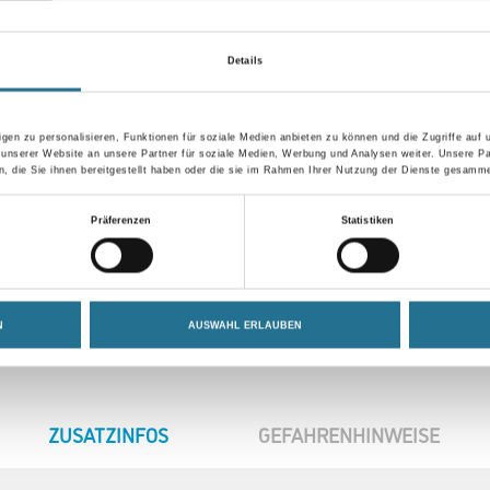
Details
gen zu personalisieren, Funktionen für soziale Medien anbieten zu können und die Zugriffe auf
 unserer Website an unsere Partner für soziale Medien, Werbung und Analysen weiter. Unsere Pa
 die Sie ihnen bereitgestellt haben oder die sie im Rahmen Ihrer Nutzung der Dienste gesamme
Präferenzen
Statistiken
N
AUSWAHL ERLAUBEN
CURRENT
ZUSATZINFOS
GEFAHRENHINWEISE
TAB: