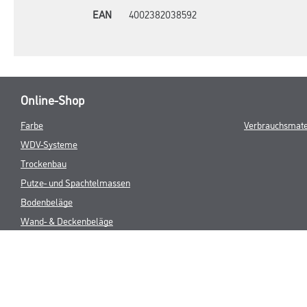
EAN
4002382038592
Online-Shop
Farbe
Verbrauchsmate
WDV-Systeme
Trockenbau
Putze- und Spachtelmassen
Bodenbeläge
Wand- & Deckenbeläge
Werkzeug & Maschinen