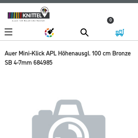
Zum
Zum
Inhalt
Navigationsmenü
0
springen
springen
Auer Mini-Klick APL Höhenausgl. 100 cm Bronze
SB 4-7mm 684985