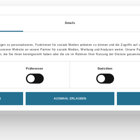
Größe
Details
Umrechnungsfaktoren
gen zu personalisieren, Funktionen für soziale Medien anbieten zu können und die Zugriffe auf
 unserer Website an unsere Partner für soziale Medien, Werbung und Analysen weiter. Unsere Pa
 die Sie ihnen bereitgestellt haben oder die sie im Rahmen Ihrer Nutzung der Dienste gesamme
Präferenzen
Statistiken
N
AUSWAHL ERLAUBEN
ZUSATZINFOS
GEFAHRENHINWEISE