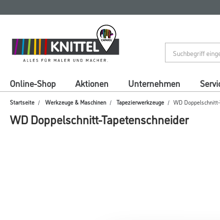
Zum
Zum
Inhalt
Navigationsmenü
springen
springen
Online-Shop
Aktionen
Unternehmen
Servi
Startseite
Werkzeuge & Maschinen
Tapezierwerkzeuge
WD Doppelschnitt-
WD Doppelschnitt-Tapetenschneider