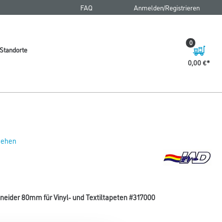
FAQ
Anmelden/Registrieren
0
Standorte
0,00 €
 sehen
eider 80mm für Vinyl- und Textiltapeten #317000