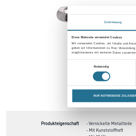
Zustimmung
Diese Webseite verwendet Cookies
Wir verwenden Cookies, um Inhalte und Anzei
geben wir Informationen zu Ihrer Verwendung
möglicherweise mit weiteren Daten zusammen,
Einwilligungsauswahl
Notwendig
NUR NOTWENDIGE ZULASSE
CURRENT
PRODUKTEIGENSCHAFTEN
TAB:
Produkteigenschaft
- Vernickelte Metallteile
- Mit Kunststoffheft