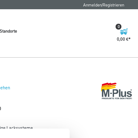
FAQ
Anmelden/Registrieren
0
Standorte
0,00 €
 sehen
0
tige Lacksysteme.