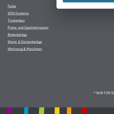
Produkteigenschaft
- Lackierpinsel
- Premium
- XII. Stärke
- Schwarze Borsten
- Vollverklebt in roten K
- Rohe Holzstiele
Online-Shop
Farbe
Verbrauchsmate
WDV-Systeme
Trockenbau
Putze- und Spachtelmassen
Bodenbeläge