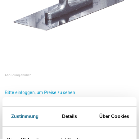
Abbildung ähnlich
Bitte einloggen, um Preise zu sehen
Jaeger Glättkelle 200 mm x 80 9740000
Zustimmung
Details
Über Cookies
Art-Nr.:
1010-000145
Handliches Spezialwerkzeug für das Auftragen von Jaeger Stucco Fondo
sowie für die original venezianischen Glättetechniken.