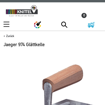
Zum
Zum
Inhalt
Navigationsmenü
0
springen
springen
Zurück
Jaeger 974 Glättkelle