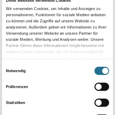
Diese Webseite verwendet Cookies
Wir verwenden Cookies, um Inhalte und Anzeigen zu
Umrechnungsfaktoren
personalisieren, Funktionen für soziale Medien anbieten
zu können und die Zugriffe auf unsere Website zu
analysieren. Außerdem geben wir Informationen zu Ihrer
Verwendung unserer Website an unsere Partner für
soziale Medien, Werbung und Analysen weiter. Unsere
Partner führen diese Informationen möglicherweise mit
weiteren Daten zusammen, die Sie ihnen bereitgestellt
haben oder die sie im Rahmen Ihrer Nutzung der Dienste
gesammelt haben.
Einwilligungsauswahl
PRODUKTEIGENSCHAFTEN
Notwendig
Produkteigenschaft
Präferenzen
- Gehärteter Stahl
- Selbst bei starker Beanspruchung keinen Metallabrieb
- Absolut rostfrei
Statistiken