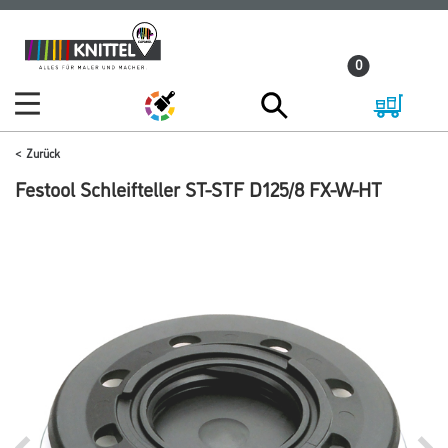
Zum
Zum
Inhalt
Navigationsmenü
0
springen
springen
Zurück
Festool Schleifteller ST-STF D125/8 FX-W-HT