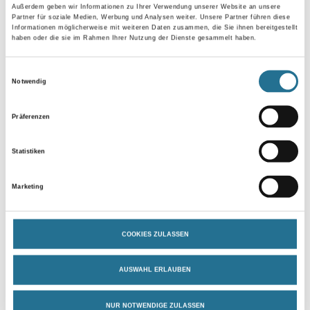
Außerdem geben wir Informationen zu Ihrer Verwendung unserer Website an unsere
Höhe in millimeter
Partner für soziale Medien, Werbung und Analysen weiter. Unsere Partner führen diese
Informationen möglicherweise mit weiteren Daten zusammen, die Sie ihnen bereitgestellt
haben oder die sie im Rahmen Ihrer Nutzung der Dienste gesammelt haben.
Einwilligungsauswahl
Notwendig
Umrechnungsfaktoren
Präferenzen
Statistiken
Marketing
COOKIES ZULASSEN
PRODUKTEIGENSCHAFTEN
AUSWAHL ERLAUBEN
Produkteigenschaft
- Abmessung (L x B x H) 440 x 600 x 1100 mm
NUR NOTWENDIGE ZULASSEN