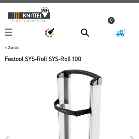
Zum
Zum
Inhalt
Navigationsmenü
0
springen
springen
Zurück
Festool SYS-Roll SYS-Roll 100