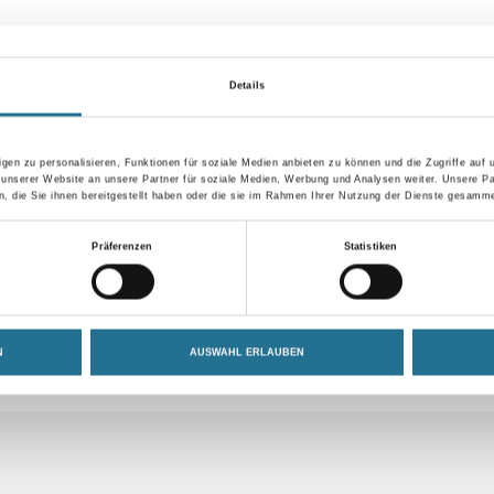
Durchmesser in millimeter
Details
Umrechnungsfaktoren
gen zu personalisieren, Funktionen für soziale Medien anbieten zu können und die Zugriffe auf
 unserer Website an unsere Partner für soziale Medien, Werbung und Analysen weiter. Unsere Pa
 die Sie ihnen bereitgestellt haben oder die sie im Rahmen Ihrer Nutzung der Dienste gesamme
Präferenzen
Statistiken
N
AUSWAHL ERLAUBEN
ZUSATZINFOS
GEFAHRENHINWEISE