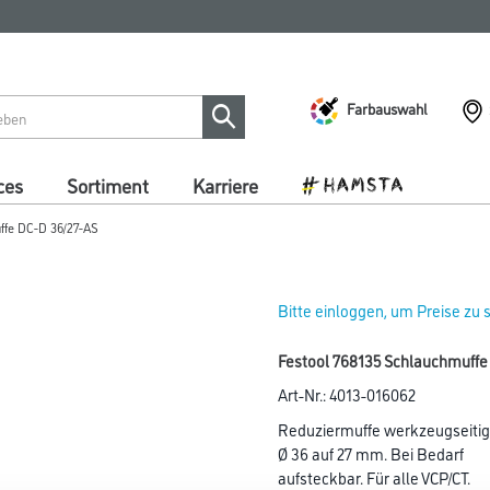
Farbauswahl
ces
Sortiment
Karriere
ffe DC-D 36/27-AS
Bitte einloggen, um Preise zu
Festool 768135 Schlauchmuffe
Art-Nr.:
4013-016062
Reduziermuffe werkzeugseitig 
Ø 36 auf 27 mm. Bei Bedarf
aufsteckbar. Für alle VCP/CT.