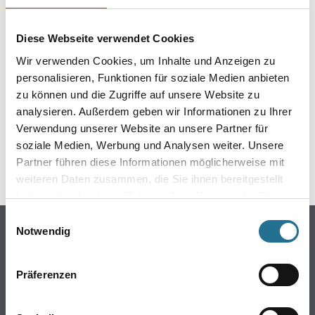
EIN KLEINER ZWISCHENFALL
IST AUFGETRETEN
Diese Webseite verwendet Cookies
Wir verwenden Cookies, um Inhalte und Anzeigen zu
Keine Sorge, wir pinseln schon an der Lösung und
personalisieren, Funktionen für soziale Medien anbieten
werden das Problem so schnell wie möglich beheben.
zu können und die Zugriffe auf unsere Website zu
Erkunden Sie in der Zwischenzeit unseren Online-Shop
analysieren. Außerdem geben wir Informationen zu Ihrer
und lassen Sie sich inspirieren.
Verwendung unserer Website an unsere Partner für
soziale Medien, Werbung und Analysen weiter. Unsere
ZURÜCK ZUM ONLINE-SHOP
Partner führen diese Informationen möglicherweise mit
weiteren Daten zusammen, die Sie ihnen bereitgestellt
haben oder die sie im Rahmen Ihrer Nutzung der Dienste
gesammelt haben.
Einwilligungsauswahl
Online-Shop
Notwendig
Farbe
WDV-Systeme
Präferenzen
Trockenbau
Putze- und Spachtelmassen