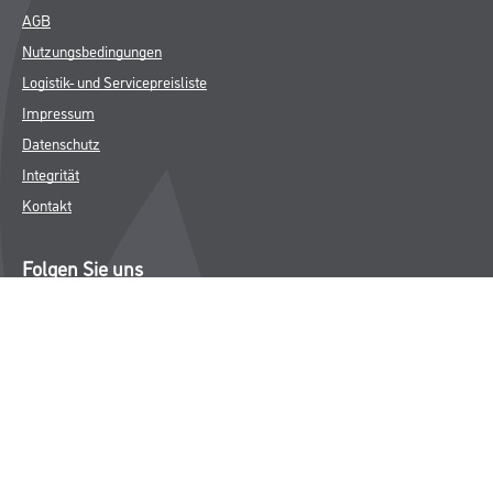
AGB
Nutzungsbedingungen
Logistik- und Servicepreisliste
Impressum
Datenschutz
Integrität
Kontakt
Folgen Sie uns
© Copyright CMS Dienstleistungs-Gesellschaft
* NUR FÜR GEWERBLICHE KUNDEN. ALLE ANGEGEBENEN PREISE
SIND ZZGL. GESETZLICHER MWST.
**Punktestand wird innerhalb mehrerer Wochen aktualisiert.