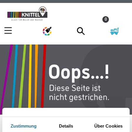
Zum
Zum
Inhalt
Navigationsmenü
0
springen
springen
Zustimmung
Details
Über Cookies