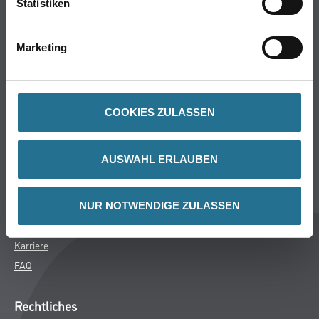
Statistiken
Bodenbeläge
Wand- & Deckenbeläge
Marketing
Werkzeug & Maschinen
Verbrauchsmaterialien
COOKIES ZULASSEN
Gustav Knittel Farben
Unternehmen
AUSWAHL ERLAUBEN
Aktuelles
Standorte
Services
NUR NOTWENDIGE ZULASSEN
Sortiment
Karriere
FAQ
Rechtliches