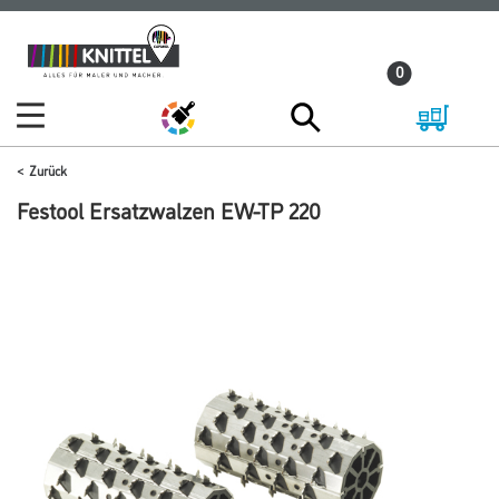
Zum
Zum
Inhalt
Navigationsmenü
0
springen
springen
Zurück
Festool Ersatzwalzen EW-TP 220