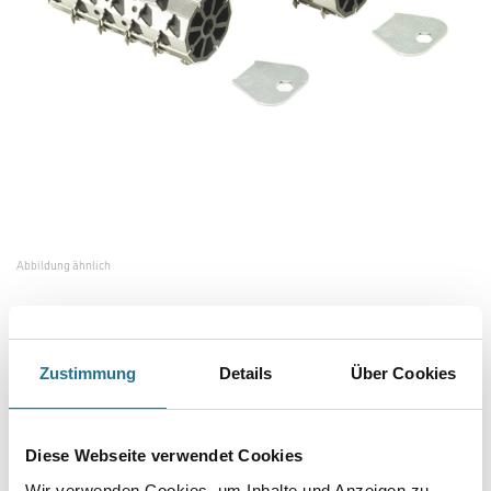
Abbildung ähnlich
Bitte einloggen, um Preise zu sehen
Zustimmung
Details
Über Cookies
Festool 496111 Ersatzwalzen EW-TP 220
Art-Nr.:
4013-012594
Diese Webseite verwendet Cookies
Für TP 220.
Wir verwenden Cookies, um Inhalte und Anzeigen zu