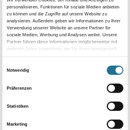
personalisieren, Funktionen für soziale Medien anbieten
Umrechnungsfaktoren
zu können und die Zugriffe auf unsere Website zu
analysieren. Außerdem geben wir Informationen zu Ihrer
Verwendung unserer Website an unsere Partner für
soziale Medien, Werbung und Analysen weiter. Unsere
Partner führen diese Informationen möglicherweise mit
weiteren Daten zusammen, die Sie ihnen bereitgestellt
haben oder die sie im Rahmen Ihrer Nutzung der Dienste
gesammelt haben.
Einwilligungsauswahl
Notwendig
PRODUKTEIGENSCHAFTEN
Produkteigenschaft
Präferenzen
- Packungsinhalt 1 Stück
- SB-verpackt
Statistiken
Marketing