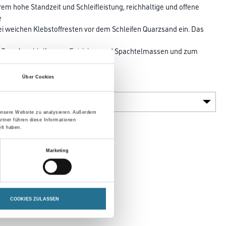
trem hohe Standzeit und Schleifleistung, reichhaltige und offene
e
ei weichen Klebstoffresten vor dem Schleifen Quarzsand ein. Das
e. Zum Anschleifen von Estrichen und Spachtelmassen und zum
agresten.
Über Cookies
Körnung
 unsere Website zu analysieren. Außerdem
rtner führen diese Informationen
lt haben.
Marketing
COOKIES ZULASSEN