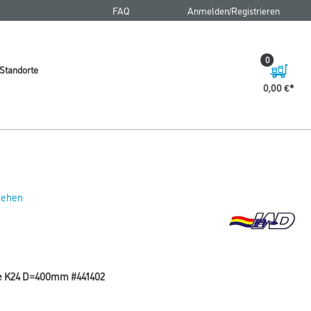
FAQ
Anmelden/Registrieren
0
Standorte
0,00 €
 sehen
be K24 D=400mm #441402