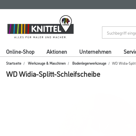
Zum
Zum
Inhalt
Navigationsmenü
springen
springen
Online-Shop
Aktionen
Unternehmen
Servi
Startseite
Werkzeuge & Maschinen
Bodenlegerwerkzeuge
WD Widia-Splitt
WD Widia-Splitt-Schleifscheibe