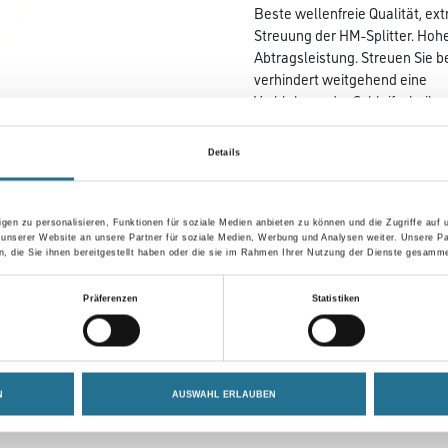
Beste wellenfreie Qualität, ex
Streuung der HM-Splitter. Hoh
Abtragsleistung. Streuen Sie b
verhindert weitgehend eine
Verklebung der Schleifscheib
Entfernen von Kleber- und Bel
Details
Durchmesser in millimeter
gen zu personalisieren, Funktionen für soziale Medien anbieten zu können und die Zugriffe auf
 unserer Website an unsere Partner für soziale Medien, Werbung und Analysen weiter. Unsere Pa
 die Sie ihnen bereitgestellt haben oder die sie im Rahmen Ihrer Nutzung der Dienste gesamme
Umrechnungsfaktoren
Präferenzen
Statistiken
N
AUSWAHL ERLAUBEN