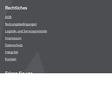
Rechtliches
AGB
Nutzungsbedingungen
Logistik- und Servicepreisliste
Impressum
Datenschutz
Integrität
Kontakt
Folgen Sie uns
© Copyright CMS Dienstleistungs-Gesellschaft
* NUR FÜR GEWERBLICHE KUNDEN. ALLE ANGEGEBENEN PREISE
SIND ZZGL. GESETZLICHER MWST.
**Punktestand wird innerhalb mehrerer Wochen aktualisiert.