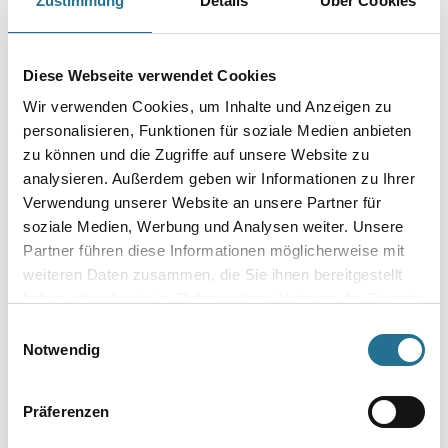
Zustimmung
Details
Über Cookies
WD Kleberauftragsspachtel 180mm A2
Art-Nr.:
4086-004788
Diese Webseite verwendet Cookies
Breite in millimeter
Wir verwenden Cookies, um Inhalte und Anzeigen zu
personalisieren, Funktionen für soziale Medien anbieten
zu können und die Zugriffe auf unsere Website zu
analysieren. Außerdem geben wir Informationen zu Ihrer
Umrechnungsfaktoren
Verwendung unserer Website an unsere Partner für
soziale Medien, Werbung und Analysen weiter. Unsere
Partner führen diese Informationen möglicherweise mit
weiteren Daten zusammen, die Sie ihnen bereitgestellt
haben oder die sie im Rahmen Ihrer Nutzung der Dienste
gesammelt haben.
Einwilligungsauswahl
Notwendig
Präferenzen
PRODUKTEIGENSCHAFTEN