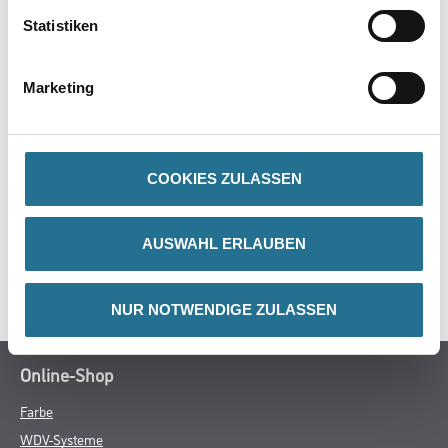
Produkteigenschaft
Statistiken
- Gezahnt
- 120mm Blatthöhe
- Stabile Ausführung
Marketing
COOKIES ZULASSEN
ZUSATZINFOS
GEFAHRENHINWEISE
AUSWAHL ERLAUBEN
SPEZIFIKATIONEN
NUR NOTWENDIGE ZULASSEN
Online-Shop
Farbe
WDV-Systeme