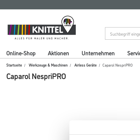
Zum
Zum
Inhalt
Navigationsmenü
springen
springen
Online-Shop
Aktionen
Unternehmen
Servi
Startseite
Werkzeuge & Maschinen
Airless Geräte
Caparol NespriPRO
Caparol NespriPRO