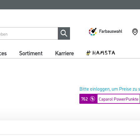
Farbauswahl
ces
Sortiment
Karriere
Bitte einloggen, um Preise zu
762
Caparol PowerPunkte
Caparol Nespri Pro 1,0 st
Art-Nr.:
1001-013849