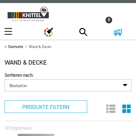
Zum
Zum
Inhalt
Navigationsmenü
0
springen
springen
Startseite
Wand & Decke
WAND & DECKE
Sortieren nach:
PRODUKTE FILTERN
30 Ergebnisse