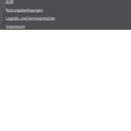
AGB
Nutzungsbedingungen
Logistik- und Servicepreisliste
Impressum
Datenschutz
Integrität
Kontakt
Folgen Sie uns
© Copyright CMS Dienstleistungs-Gesellschaft
* NUR FÜR GEWERBLICHE KUNDEN. ALLE ANGEGEBENEN PREISE
SIND ZZGL. GESETZLICHER MWST.
**Punktestand wird innerhalb mehrerer Wochen aktualisiert.