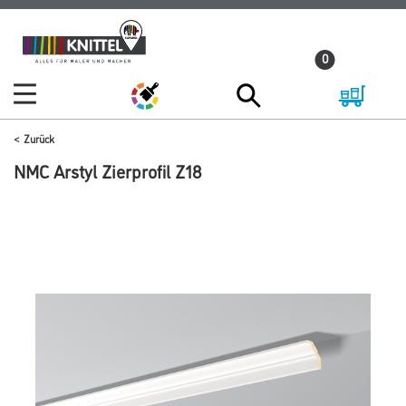
Zum
Zum
Inhalt
Navigationsmenü
0
springen
springen
Zurück
NMC Arstyl Zierprofil Z18