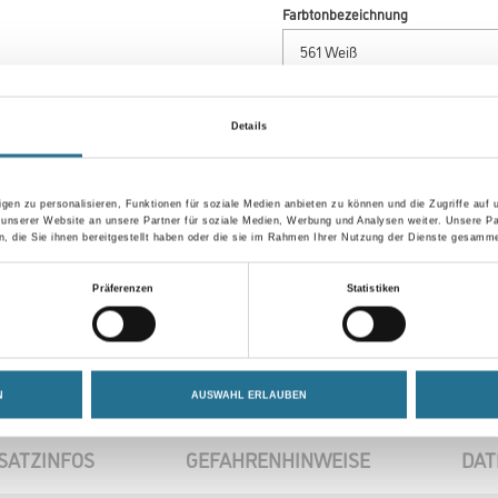
Farbtonbezeichnung
Breite in centimeter
Details
gen zu personalisieren, Funktionen für soziale Medien anbieten zu können und die Zugriffe auf
 unserer Website an unsere Partner für soziale Medien, Werbung und Analysen weiter. Unsere Pa
Umrechnungsfaktoren
 die Sie ihnen bereitgestellt haben oder die sie im Rahmen Ihrer Nutzung der Dienste gesamme
Präferenzen
Statistiken
N
AUSWAHL ERLAUBEN
SATZINFOS
GEFAHRENHINWEISE
DAT