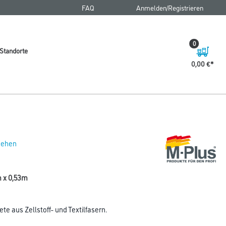
FAQ
Anmelden/Registrieren
0
Standorte
0,00 €
 sehen
m x 0,53m
e aus Zellstoff- und Textilfasern.