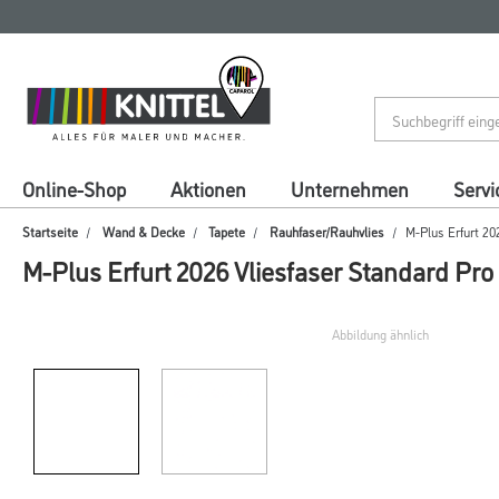
Zum
Zum
Inhalt
Navigationsmenü
springen
springen
Online-Shop
Aktionen
Unternehmen
Servi
Startseite
Wand & Decke
Tapete
Rauhfaser/Rauhvlies
M-Plus Erfurt 20
M-Plus Erfurt 2026 Vliesfaser Standard Pro
Abbildung ähnlich