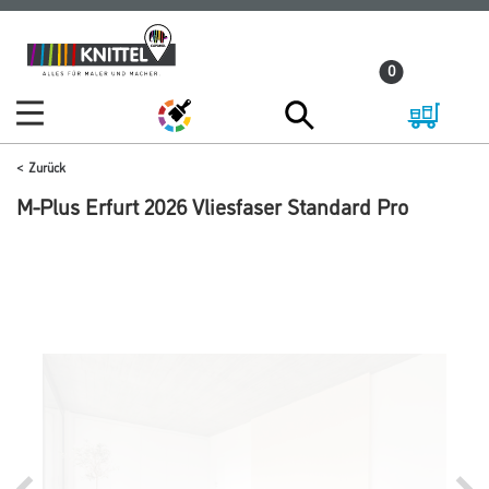
Zum
Zum
Inhalt
Navigationsmenü
0
springen
springen
Zurück
M-Plus Erfurt 2026 Vliesfaser Standard Pro