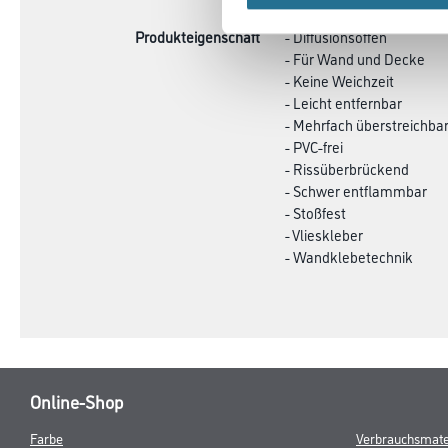
CURRENT
PRODUKTEIGENSCHAFTEN
ZU
TAB:
Produkteigenschaft
- Diffusionsoffen
- Für Wand und Decke
- Keine Weichzeit
- Leicht entfernbar
- Mehrfach überstreichba
- PVC-frei
- Rissüberbrückend
- Schwer entflammbar
- Stoßfest
- Vlieskleber
- Wandklebetechnik