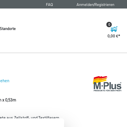
FAQ
Anmelden/Registrieren
0
Standorte
0,00 €
 sehen
5m x 0,53m
e aus Zellstoff- und Textilfasern.