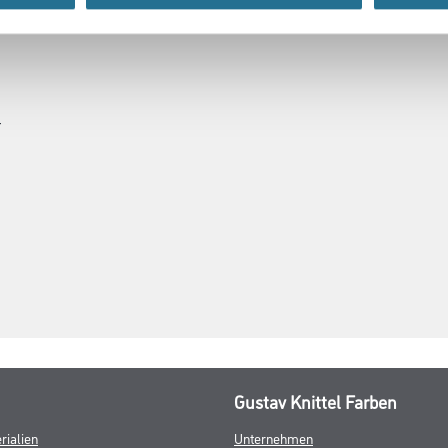
SATZINFOS
GEFAHRENHINWEISE
DAT
r