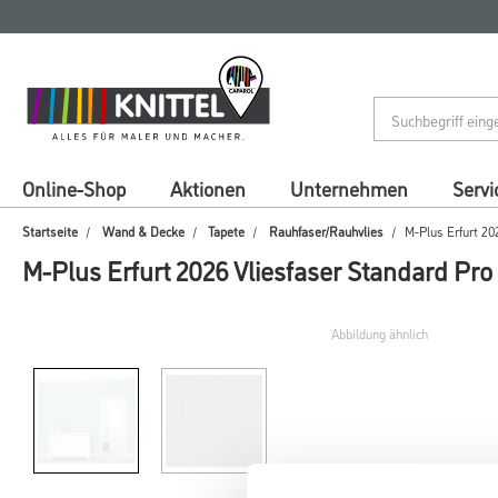
Zum
Zum
Inhalt
Navigationsmenü
springen
springen
Online-Shop
Aktionen
Unternehmen
Servi
Startseite
Wand & Decke
Tapete
Rauhfaser/Rauhvlies
M-Plus Erfurt 20
M-Plus Erfurt 2026 Vliesfaser Standard Pro