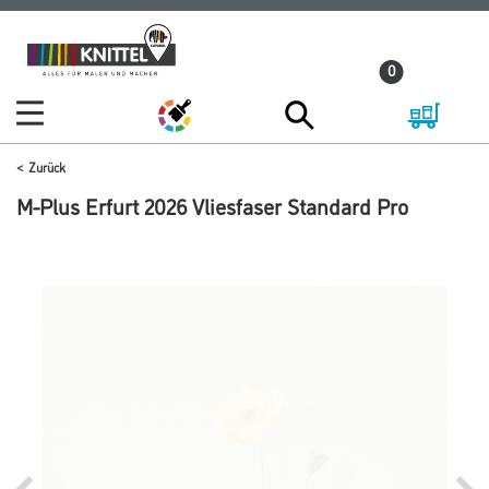
Zum
Zum
Inhalt
Navigationsmenü
0
springen
springen
Zurück
M-Plus Erfurt 2026 Vliesfaser Standard Pro