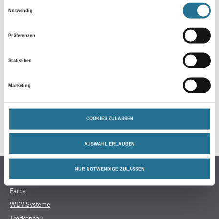
Einwilligungsauswahl
Notwendig
Präferenzen
Statistiken
Marketing
PRODUKTEIGENSCHAFTEN
COOKIES ZULASSEN
Produkteigenschaft
- Diffusionsoffen
- Für Wand und Decke
AUSWAHL ERLAUBEN
- Keine Weichzeit
- Leicht entfernbar
- Mehrfach überstreichbar
NUR NOTWENDIGE ZULASSEN
- PVC-frei
- Rissüberbrückend
- Schwer entflammbar
- Stoßfest
- Vlieskleber