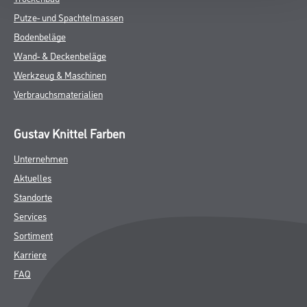
- Wandklebetechnik
ZUSATZINFOS
GEFAHRENHINWEISE
DATENBLÄTTER
SPEZIFIKATIONEN
Online-Shop
Farbe
WDV-Systeme
Trockenbau