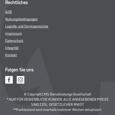
Putze- und Spachtelmassen
Bodenbeläge
Wand- & Deckenbeläge
Werkzeug & Maschinen
Verbrauchsmaterialien
Gustav Knittel Farben
Unternehmen
Aktuelles
Standorte
Services
Sortiment
Karriere
FAQ