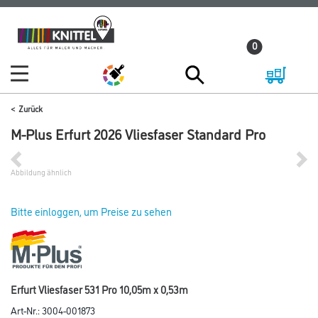
Zum
Zum
Inhalt
Navigationsmenü
0
springen
springen
Zurück
M-Plus Erfurt 2026 Vliesfaser Standard Pro