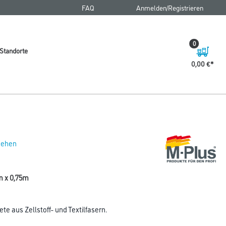
FAQ
Anmelden/Registrieren
0
Standorte
0,00 €
 sehen
0m x 0,75m
e aus Zellstoff- und Textilfasern.