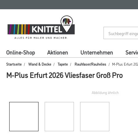
Zum
Zum
Inhalt
Navigationsmenü
springen
springen
Online-Shop
Aktionen
Unternehmen
Servi
Startseite
Wand & Decke
Tapete
Rauhfaser/Rauhvlies
M-Plus Erfurt 20
M-Plus Erfurt 2026 Vliesfaser Groß Pro
Abbildung ähnlich