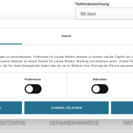
Farbtonbezeichnung
Breite in centimeter
Details
gen zu personalisieren, Funktionen für soziale Medien anbieten zu können und die Zugriffe auf
Umrechnungsfaktoren
 unserer Website an unsere Partner für soziale Medien, Werbung und Analysen weiter. Unsere Pa
 die Sie ihnen bereitgestellt haben oder die sie im Rahmen Ihrer Nutzung der Dienste gesamme
Präferenzen
Statistiken
N
AUSWAHL ERLAUBEN
SATZINFOS
GEFAHRENHINWEISE
DAT