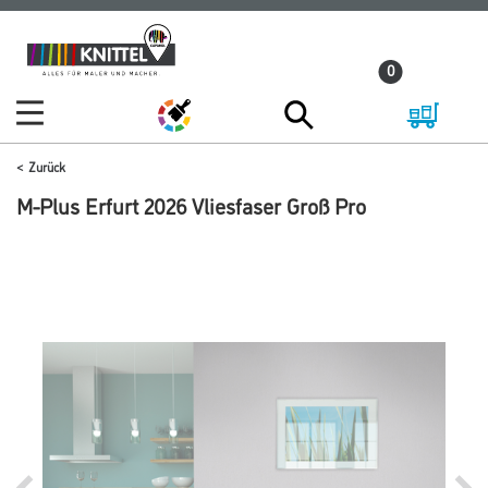
Zum
Zum
Inhalt
Navigationsmenü
0
springen
springen
Zurück
M-Plus Erfurt 2026 Vliesfaser Groß Pro