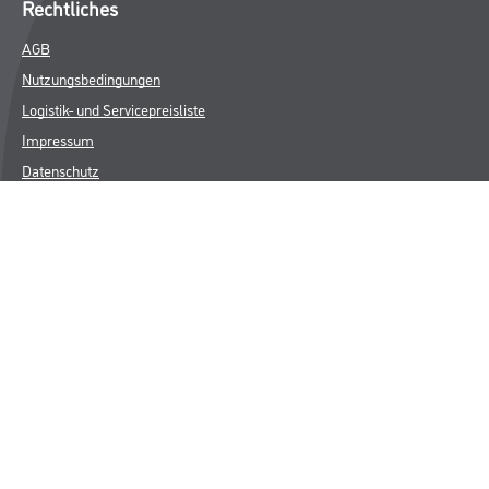
Rechtliches
AGB
Nutzungsbedingungen
Logistik- und Servicepreisliste
Impressum
Datenschutz
Integrität
Kontakt
Folgen Sie uns
© Copyright CMS Dienstleistungs-Gesellschaft
* NUR FÜR GEWERBLICHE KUNDEN. ALLE ANGEGEBENEN PREISE
SIND ZZGL. GESETZLICHER MWST.
**Punktestand wird innerhalb mehrerer Wochen aktualisiert.