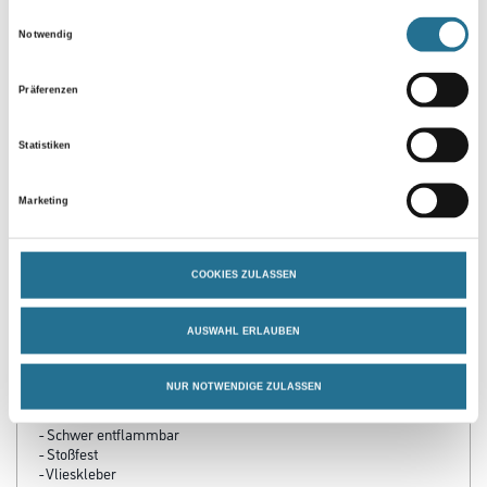
Einwilligungsauswahl
Notwendig
Präferenzen
Statistiken
Marketing
PRODUKTEIGENSCHAFTEN
Produkteigenschaft
COOKIES ZULASSEN
- Diffusionsoffen
- Für Wand und Decke
- Keine Weichzeit
AUSWAHL ERLAUBEN
- Leicht entfernbar
- Mehrfach überstreichbar
NUR NOTWENDIGE ZULASSEN
- PVC-frei
- Rissüberbrückend
- Schwer entflammbar
- Stoßfest
- Vlieskleber