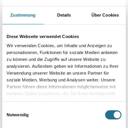
Granulat MNUG
1004-001357
1004-001395
Bitte einloggen, um Preise zu
Bitte einloggen, um Preise zu
Zustimmung
Details
Über Cookies
sehen
sehen
Diese Webseite verwendet Cookies
Wir verwenden Cookies, um Inhalte und Anzeigen zu
PRODUKTEIGENSCHAFTEN
personalisieren, Funktionen für soziale Medien anbieten
zu können und die Zugriffe auf unsere Website zu
Produkteigenschaft
analysieren. Außerdem geben wir Informationen zu Ihrer
- Diffusionsoffen
Verwendung unserer Website an unsere Partner für
- Für Wand und Decke
soziale Medien, Werbung und Analysen weiter. Unsere
- Keine Weichzeit
Partner führen diese Informationen möglicherweise mit
- Leicht entfernbar
- Mehrfach überstreichbar
weiteren Daten zusammen, die Sie ihnen bereitgestellt
- PVC-frei
haben oder die sie im Rahmen Ihrer Nutzung der Dienste
- Rissüberbrückend
gesammelt haben.
- Schwer entflammbar
Einwilligungsauswahl
- Stoßfest
Notwendig
- Vlieskleber
- Wandklebetechnik