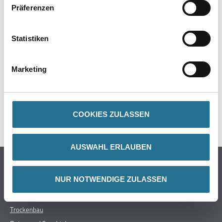
Präferenzen
Statistiken
ZUSATZINFOS
GEFAHRENHINWEISE
Marketing
DATENBLÄTTER
COOKIES ZULASSEN
SPEZIFIKATIONEN
AUSWAHL ERLAUBEN
Online-Shop
NUR NOTWENDIGE ZULASSEN
Farbe
WDV-Systeme
Trockenbau