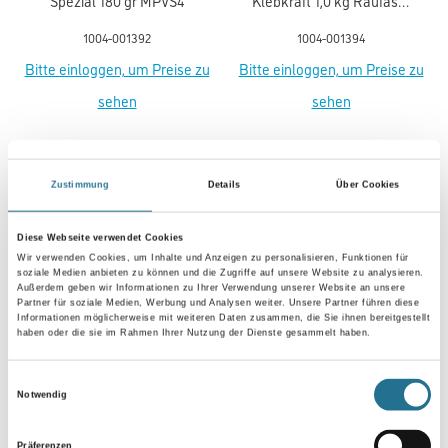
Spezial 180 gr MPVS4
Klebkraft 1,0 kg Raufaser
& Vlies Pulver MNRV
1004-001392
1004-001394
Bitte einloggen, um Preise zu
Bitte einloggen, um Preise zu
sehen
sehen
Zustimmung
Details
Über Cookies
PRODUKTEIGENSCHAFTEN
Diese Webseite verwendet Cookies
Wir verwenden Cookies, um Inhalte und Anzeigen zu personalisieren, Funktionen für
Produkteigenschaft
soziale Medien anbieten zu können und die Zugriffe auf unsere Website zu analysieren.
- Diffusionsoffen
Außerdem geben wir Informationen zu Ihrer Verwendung unserer Website an unsere
Partner für soziale Medien, Werbung und Analysen weiter. Unsere Partner führen diese
- Egalisiert Unebenheiten und Haarrisse
Informationen möglicherweise mit weiteren Daten zusammen, die Sie ihnen bereitgestellt
- Einfache Verarbeitung
haben oder die sie im Rahmen Ihrer Nutzung der Dienste gesammelt haben.
- Für Wand und Decke
- Mehrfach überstreichbar
- PVC-frei
Einwilligungsauswahl
- Schwer entflammbar
Notwendig
- Stoßfest
Präferenzen