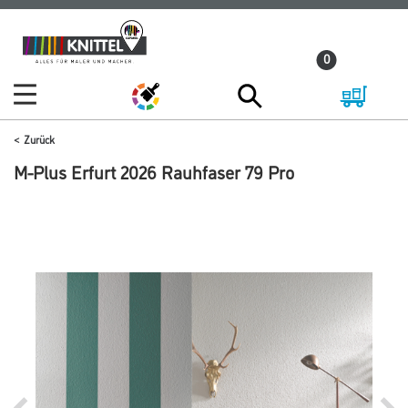
Zum
Zum
Inhalt
Navigationsmenü
0
springen
springen
Zurück
M-Plus Erfurt 2026 Rauhfaser 79 Pro